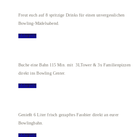
LADIES BOWLING
Freut euch auf 8 spritzige Drinks für einen unvergesslichen
Bowling-Mädelsabend.
Mehr info
Bowling Deluxe XXL
Buche eine Bahn 115 Min. mit 3LTower & 3x Familienpizzen
direkt ins Bowling Center.
Mehr info
BOWLING + FRISCH GEZAPFT
Genießt 6 Liter frisch gezapftes Fassbier direkt an eurer
Bowlingbahn.
Mehr info