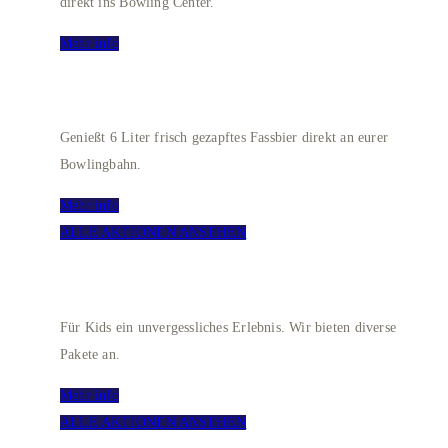
direkt ins Bowling Center.
Mehr info
BOWLING + FRISCH GEZAPFT
Genießt 6 Liter frisch gezapftes Fassbier direkt an eurer
Bowlingbahn.
Mehr info
ALLE AKTIONEN ANSEHEN
KINDERGEBURTSTAG
Für Kids ein unvergessliches Erlebnis. Wir bieten diverse
Pakete an.
Mehr info
ALLE AKTIONEN ANSEHEN