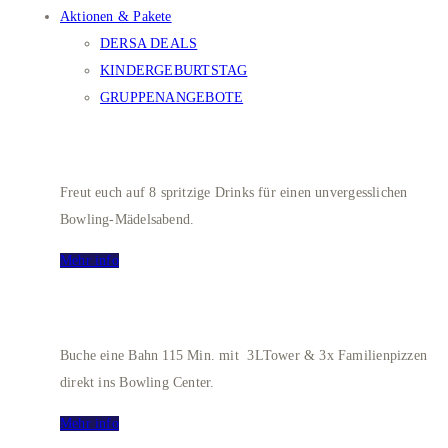
Aktionen & Pakete
DERSA DEALS
KINDERGEBURTSTAG
GRUPPENANGEBOTE
LADIES BOWLING
Freut euch auf 8 spritzige Drinks für einen unvergesslichen
Bowling-Mädelsabend.
Mehr info
Bowling Deluxe XXL
Buche eine Bahn 115 Min. mit 3LTower & 3x Familienpizzen
direkt ins Bowling Center.
Mehr info