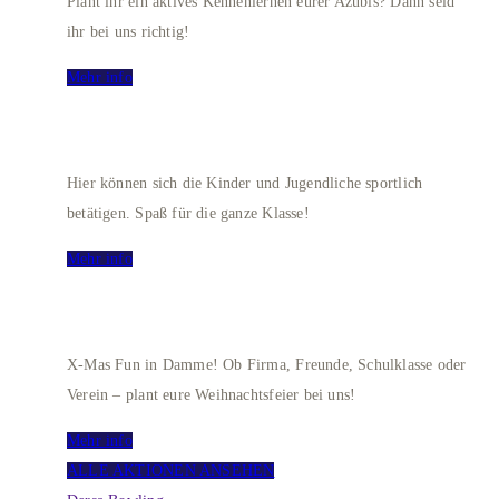
Plant ihr ein aktives Kennenlernen eurer Azubis? Dann seid
ihr bei uns richtig!
Mehr info
SCHOOL BOWLING
Hier können sich die Kinder und Jugendliche sportlich
betätigen. Spaß für die ganze Klasse!
Mehr info
WEIHNACHTSEVENT
X-Mas Fun in Damme! Ob Firma, Freunde, Schulklasse oder
Verein – plant eure Weihnachtsfeier bei uns!
Mehr info
ALLE AKTIONEN ANSEHEN