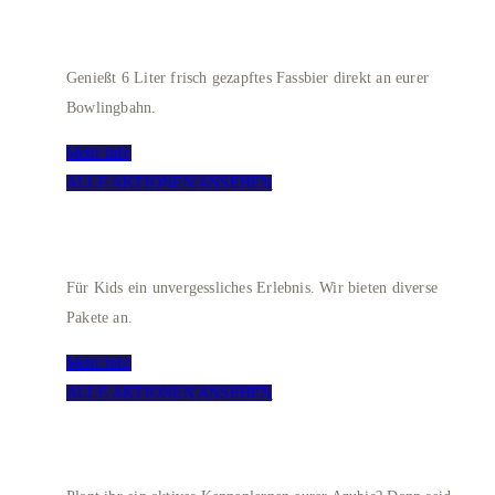
BOWLING + FRISCH GEZAPFT
Genießt 6 Liter frisch gezapftes Fassbier direkt an eurer
Bowlingbahn.
Mehr info
ALLE AKTIONEN ANSEHEN
KINDERGEBURTSTAG
Für Kids ein unvergessliches Erlebnis. Wir bieten diverse
Pakete an.
Mehr info
ALLE AKTIONEN ANSEHEN
AZUBI-KENNENLERNTAGE