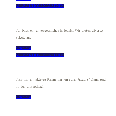
ALLE AKTIONEN ANSEHEN
KINDERGEBURTSTAG
Für Kids ein unvergessliches Erlebnis. Wir bieten diverse
Pakete an.
Mehr info
ALLE AKTIONEN ANSEHEN
AZUBI-KENNENLERNTAGE
Plant ihr ein aktives Kennenlernen eurer Azubis? Dann seid
ihr bei uns richtig!
Mehr info
SCHOOL BOWLING