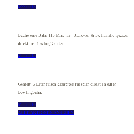
Mehr info
Bowling Deluxe XXL
Buche eine Bahn 115 Min. mit 3LTower & 3x Familienpizzen
direkt ins Bowling Center.
Mehr info
BOWLING + FRISCH GEZAPFT
Genießt 6 Liter frisch gezapftes Fassbier direkt an eurer
Bowlingbahn.
Mehr info
ALLE AKTIONEN ANSEHEN
KINDERGEBURTSTAG